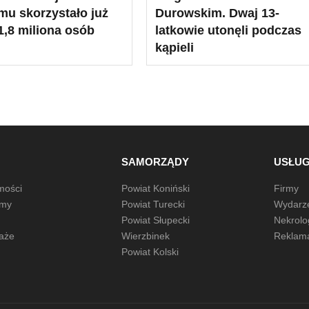
mu skorzystało już
Durowskim. Dwaj 13-
1,8 miliona osób
latkowie utonęli podczas
kąpieli
U
SAMORZĄDY
USŁUG
mości
Powiat Koniński
Firmy
amy
Powiat Turecki
Wydarz
a
Powiat Słupecki
Nekrolo
aże
Wierzbinek
Reklam
Powiat Kolski