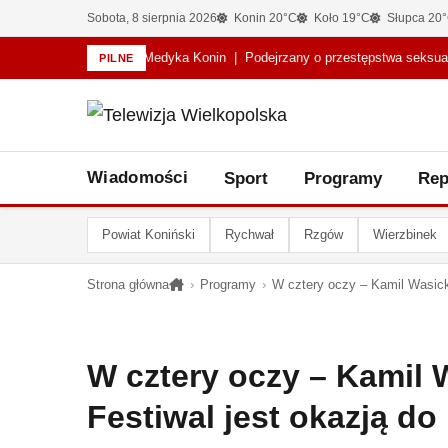
Sobota, 8 sierpnia 2026
Konin 20°C
Koło 19°C
Słupca 20
ponsorem tytularnym Medyka Konin
|
Podejrzany o przestępstwa seksualne
PILNE
Wiadomości
Sport
Programy
Rep
Powiat Koniński
Rychwał
Rzgów
Wierzbinek
Strona główna
›
Programy
›
W cztery oczy – Kamil Wasick
W cztery oczy – Kamil 
Festiwal jest okazją d