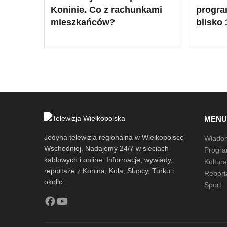
Koninie. Co z rachunkami
progra
mieszkańców?
blisko 
MEN
Jedyna telewizja regionalna w Wielkopolsce
Wiado
Wschodniej. Nadajemy 24/7 w sieciach
Progr
kablowych i online. Informacje, wywiady,
Kultur
reportaże z Konina, Koła, Słupcy, Turku i
Report
okolic.
Sport