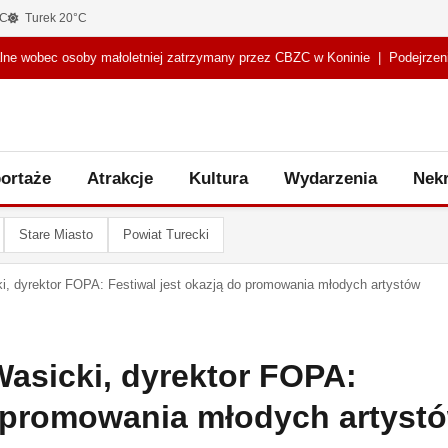
°C
Turek 20°C
 wobec osoby małoletniej zatrzymany przez CBZC w Koninie
|
Podejrzenie p
ortaże
Atrakcje
Kultura
Wydarzenia
Nekr
Stare Miasto
Powiat Turecki
i, dyrektor FOPA: Festiwal jest okazją do promowania młodych artystów
Wasicki, dyrektor FOPA:
o promowania młodych artyst