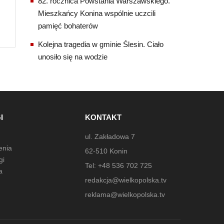
82. rocznica Powstania Warszawskiego.
Mieszkańcy Konina wspólnie uczcili
pamięć bohaterów
Kolejna tragedia w gminie Ślesin. Ciało
unosiło się na wodzie
I
KONTAKT
ul. Zakładowa 7
enia
62-510 Konin
gi
Tel: +48 536 702 725
a
redakcja@wielkopolska.tv
reklama@wielkopolska.tv