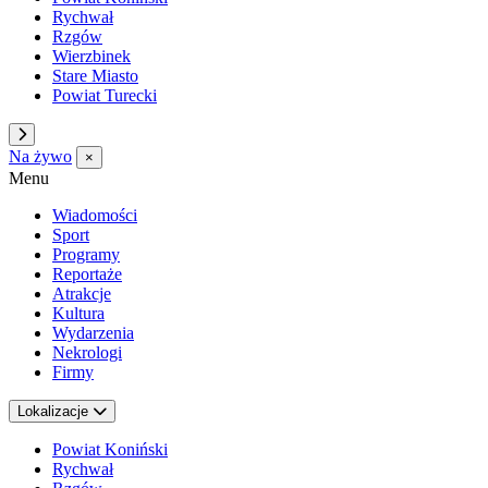
Rychwał
Rzgów
Wierzbinek
Stare Miasto
Powiat Turecki
Na żywo
×
Menu
Wiadomości
Sport
Programy
Reportaże
Atrakcje
Kultura
Wydarzenia
Nekrologi
Firmy
Lokalizacje
Powiat Koniński
Rychwał