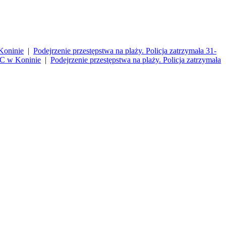
Koninie
|
Podejrzenie przestępstwa na plaży. Policja zatrzymała 31-
ZC w Koninie
|
Podejrzenie przestępstwa na plaży. Policja zatrzymała