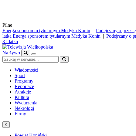
Pilne
Energa sponsorem tytularnym Medyka Konin
|
Podejrzany o przest
latka
Energa sponsorem tytularnym Medyka Konin
|
Podejrzany o p
31-latka
Na żywo
Wiadomości
Sport
Programy
Reportaże
Atrakcje
Kultura
Wydarzenia
Nekrologi
Firmy
Powiat Koniński