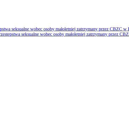
ępstwa seksualne wobec osoby małoletniej zatrzymany przez CBZC w 
rzestępstwa seksualne wobec osoby małoletniej zatrzymany przez CB